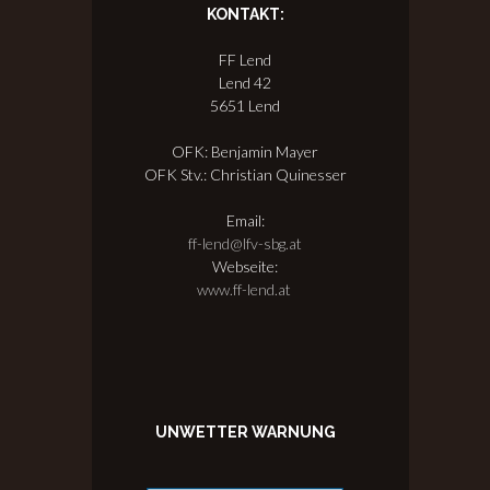
KONTAKT:
FF Lend
Lend 42
5651 Lend
OFK: Benjamin Mayer
OFK Stv.: Christian Quinesser
Email:
ff-lend@lfv-sbg.at
Webseite:
www.ff-lend.at
UNWETTER WARNUNG