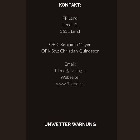
KONTAKT:
FF Lend
Lend 42
5651 Lend
OFK: Benjamin Mayer
OFK Stv.: Christian Quinesser
Email:
ff-lend@lfv-sbg.at
Webseite:
www.ff-lend.at
UNWETTER WARNUNG