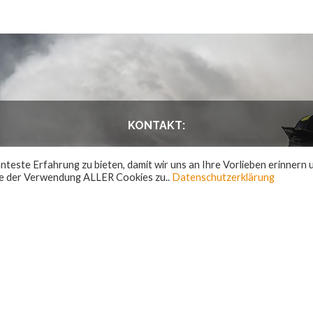
KONTAKT:
FF Lend
teste Erfahrung zu bieten, damit wir uns an Ihre Vorlieben erinnern 
Lend 42
Sie der Verwendung ALLER Cookies zu..
Datenschutzerklärung
5651 Lend
OFK: Benjamin Mayer
OFK Stv.: Christian
Quinesser
Email:
ff-lend@lfv-sbg.at
Webseite: