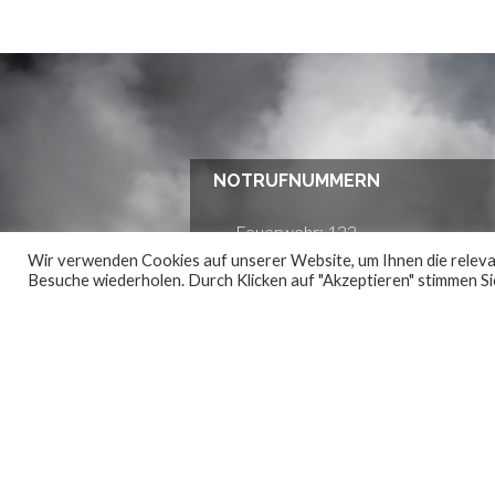
NOTRUFNUMMERN
Feuerwehr: 122
Wir verwenden Cookies auf unserer Website, um Ihnen die relevan
Euro Notruf: 112
Besuche wiederholen. Durch Klicken auf "Akzeptieren" stimmen 
Rotes Kreuz: 144
Polizei: 133
Wasserrettung: 144
Bergrettung: 140
Gas Notruf: 128
Vergiftungszentrale:
014064343