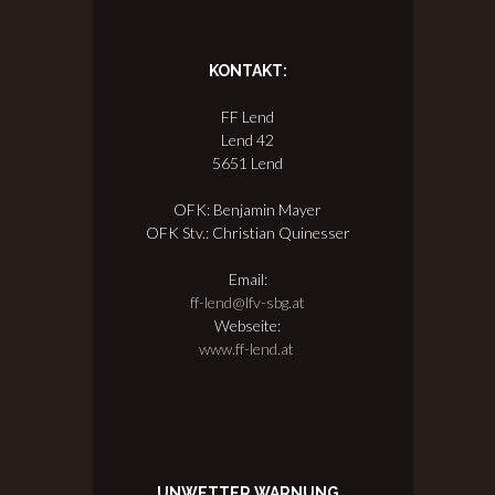
KONTAKT:
FF Lend
Lend 42
5651 Lend
OFK: Benjamin Mayer
OFK Stv.: Christian Quinesser
Email:
ff-lend@lfv-sbg.at
Webseite:
www.ff-lend.at
UNWETTER WARNUNG