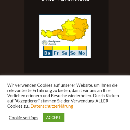
Wir verwenden Cookies auf unserer Website, um Ihnen die
relevanteste Erfahrung zu bieten, damit wir uns an Ihre
Vorlieben erinnern und Besuche wiederholen. Durch Klicken
auf "Akzeptieren" stimmen Sie der Verwendung ALLER
Impressum
||
Datenschutz
Cookies zu..
Datenschutzerklärung
Designed by
bigfoot-design.at
© 2026. All
rights reserved.
Cookie settings
ACCEPT