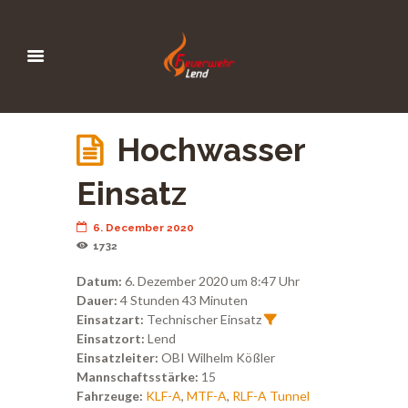
Hochwasser
Einsatz
6. December 2020
1732
Datum:
6. Dezember 2020 um 8:47 Uhr
Dauer:
4 Stunden 43 Minuten
Einsatzart:
Technischer Einsatz
Einsatzort:
Lend
Einsatzleiter:
OBI Wilhelm Kößler
Mannschaftsstärke:
15
Fahrzeuge:
KLF-A
,
MTF-A
,
RLF-A Tunnel