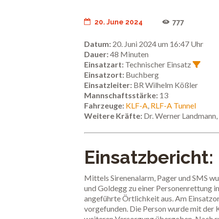
20. June 2024
777
Datum:
20. Juni 2024 um 16:47 Uhr
Dauer:
48 Minuten
Einsatzart:
Technischer Einsatz
Einsatzort:
Buchberg
Einsatzleiter:
BR Wilhelm Kößler
Mannschaftsstärke:
13
Fahrzeuge:
KLF-A
,
RLF-A Tunnel
Weitere Kräfte:
Dr. Werner Landmann, 
Einsatzbericht:
Mittels Sirenenalarm, Pager und SMS w
und Goldegg zu einer Personenrettung i
angeführte Örtlichkeit aus. Am Einsatzo
vorgefunden. Die Person wurde mit der
weiteren Versorgung übergeben. Nach ru