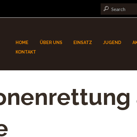
HOME
ÜBER UNS
EINSATZ
JUGEND
A
KONTAKT
onenrettung
e