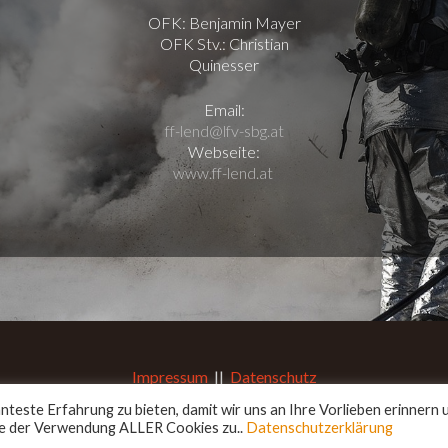
OFK: Benjamin Mayer
OFK Stv.: Christian
Quinesser
Email:
ff-lend@lfv-sbg.at
Webseite:
www.ff-lend.at
Impressum
||
Datenschutz
Designed by
bigfoot-design.at
© 2026. All rights reserved.
teste Erfahrung zu bieten, damit wir uns an Ihre Vorlieben erinnern 
Sie der Verwendung ALLER Cookies zu..
Datenschutzerklärung