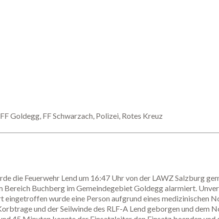
FF Goldegg, FF Schwarzach, Polizei, Rotes Kreuz
urde die Feuerwehr Lend um 16:47 Uhr von der LAWZ Salzburg ge
m Bereich Buchberg im Gemeindegebiet Goldegg alarmiert. Unverz
rt eingetroffen wurde eine Person aufgrund eines medizinischen No
 Korbtrage und der Seilwinde des RLF-A Lend geborgen und dem 
nd 45 Minuten konnte der Einsatzleiter den Einsatz beenden und d