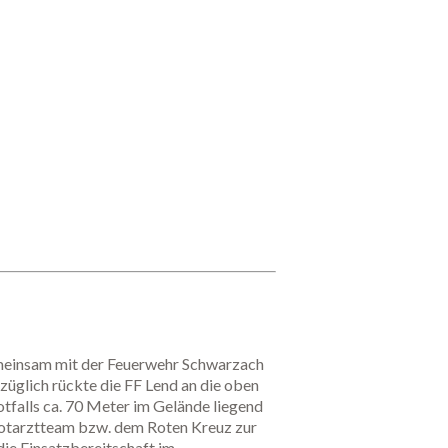
meinsam mit der Feuerwehr Schwarzach
üglich rückte die FF Lend an die oben
tfalls ca. 70 Meter im Gelände liegend
Notarztteam bzw. dem Roten Kreuz zur
ie Einsatzbereitschaft im