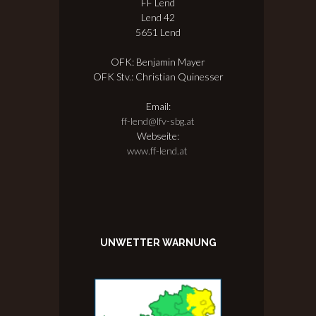
FF Lend
Lend 42
5651 Lend
OFK: Benjamin Mayer
OFK Stv.: Christian Quinesser
Email:
ff-lend@lfv-sbg.at
Webseite:
www.ff-lend.at
UNWETTER WARNUNG