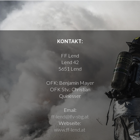
KONTAKT:
FF Lend
Lend 42
5651 Lend
OFK: Benjamin Mayer
OFK Stv.: Christian
Quinesser
Email:
ff-lend@lfv-sbg.at
Webseite:
www.ff-lend.at