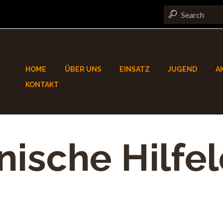
HOME
ÜBER UNS
EINSATZ
JUGEND
A
KONTAKT
nische Hilfe