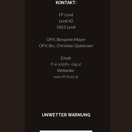
KONTAKT:
FF Lend
Lend 42
5651 Lend
OFK: Benjamin Mayer
OFK Stv.: Christian Quinesser
Email:
ff-lend@lfv-sbg.at
Webseite:
www.ff-lend.at
UNWETTER WARNUNG