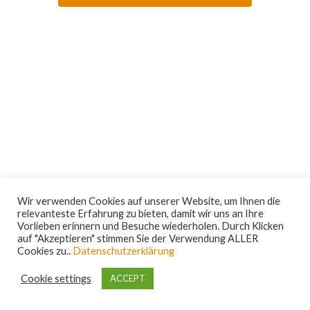
t
n
u
g
A
n
n
g
s
e
i
n
c
S
h
t
u
e
Wir verwenden Cookies auf unserer Website, um Ihnen die
c
relevanteste Erfahrung zu bieten, damit wir uns an Ihre
n
Impressum
||
Datenschutz
Vorlieben erinnern und Besuche wiederholen. Durch Klicken
h
-
auf "Akzeptieren" stimmen Sie der Verwendung ALLER
Designed by
bigfoot-design.at
© 2026. All
Cookies zu..
Datenschutzerklärung
rights reserved.
e
N
Cookie settings
ACCEPT
u
a
v