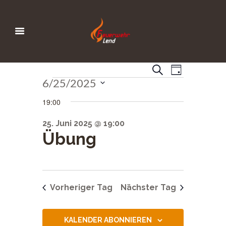
V
V
S
T
u
6/25/2025
e
Veranstaltungen
a
e
c
g
Datum
h
r
19:00
r
wählen.
e
a
a
25. Juni 2025 @ 19:00
n
Übung
n
s
s
t
a
t
Vorheriger Tag
Nächster Tag
l
a
t
l
u
KALENDER ABONNIEREN