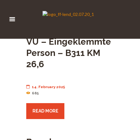
VU – Eingeklemmte
Person – B311 KM
26,6
14. February 2025
685
READ MORE