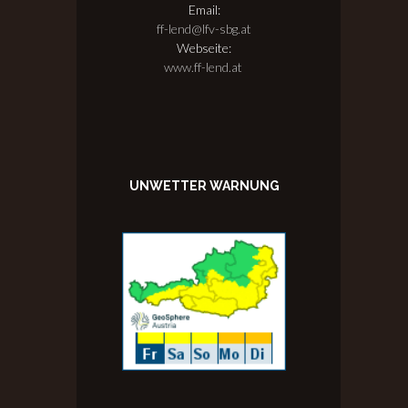
Email:
ff-lend@lfv-sbg.at
Webseite:
www.ff-lend.at
UNWETTER WARNUNG