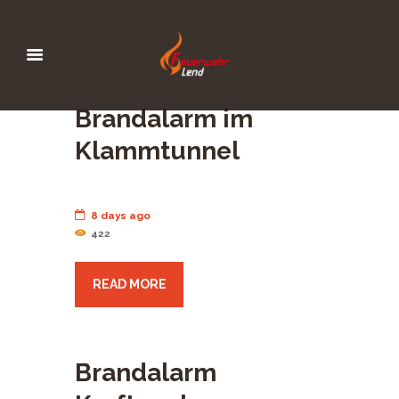
Brandalarm im
Klammtunnel
8 days ago
422
READ MORE
Brandalarm